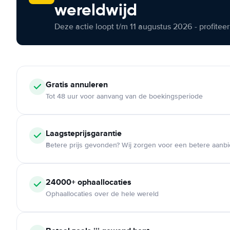
wereldwijd
Deze actie loopt t/m 11 augustus 2026 - profite
Gratis annuleren
Tot 48 uur voor aanvang van de boekingsperiode
Laagsteprijsgarantie
Betere prijs gevonden? Wij zorgen voor een betere aanb
24000+ ophaallocaties
Ophaallocaties over de hele wereld