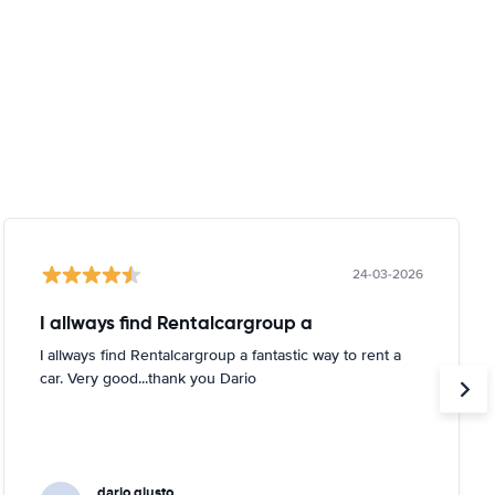
24-03-2026
I allways find Rentalcargroup a
I allways find Rentalcargroup a fantastic way to rent a
car. Very good...thank you Dario
dario giusto