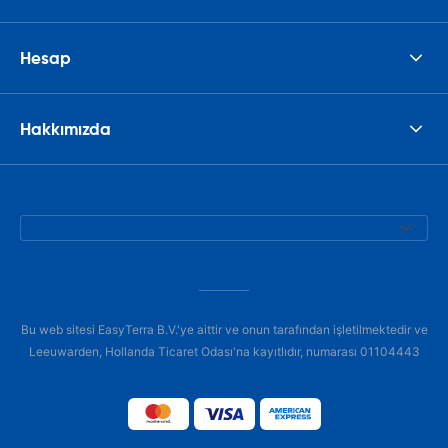
Hesap
Hakkımızda
Bu web sitesi EasyTerra B.V.'ye aittir ve onun tarafından işletilmektedir ve
Leeuwarden, Hollanda Ticaret Odası'na kayıtlıdır, numarası 01104443