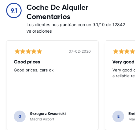
Coche De Alquiler
9.1
Comentarios
Los clientes nos puntúan con un 9.1/10 de 12842
valoraciones
07-02-2020
Good prices
Very good 
Good prices, cars ok
Very good opt
a reliable ren
Grzegorz Kwasnicki
Enri
G
E
Madrid Airport
Madri