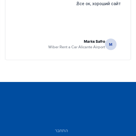
Все ок, хороший сайт.
Marks Safro
M
Wiber Rent a Car Alicante Airport
התחבר