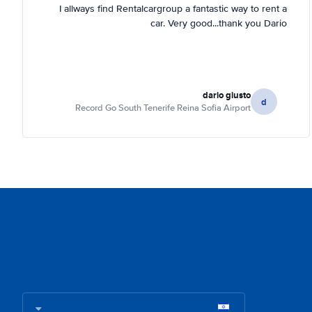
I allways find Rentalcargroup a fantastic way to rent a
car. Very good...thank you Dario
dario giusto
d
Record Go South Tenerife Reina Sofia Airport