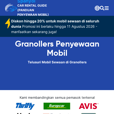
Spanyol
CAR RENTAL GUIDE
(PANDUAN
PENYEWAAN MOBIL)
Diskon hingga 20% untuk mobil sewaan di seluruh
dunia
Promosi ini berlaku hingga 11 Agustus 2026 -
manfaatkan sekarang juga!
Granollers Penyewaan
Mobil
Telusuri Mobil Sewaan di Granollers
Kami membandingkan semua pemasok terkenal