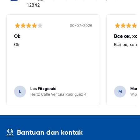
12842
30-07-2026
Ok
Все ок, хо
Ok
Все ок, хоро
Les Fitzgerald
Mark
L
M
Hertz Calle Ventura Rodriguez 4
Wiber
Bantuan dan kontak