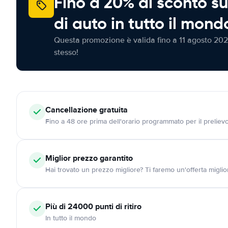
Fino a 20% di sconto su
di auto in tutto il mond
Questa promozione è valida fino a 11 agosto 202
stesso!
Cancellazione
gratuita
Fino a 48 ore prima dell'orario programmato per il preliev
Miglior prezzo garantito
Hai trovato un prezzo migliore? Ti faremo un'offerta miglio
Più di 24000
punti di ritiro
In tutto il mondo