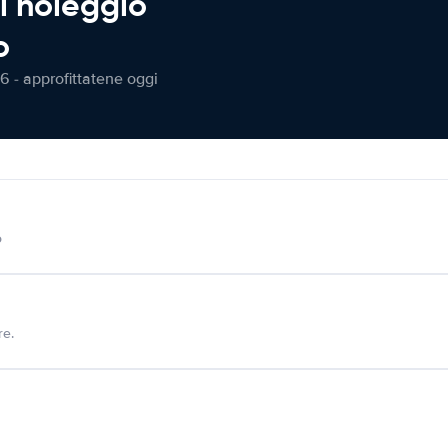
l noleggio
o
6 - approfittatene oggi
o
re.