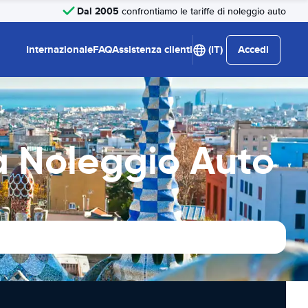
Dal 2005
confrontiamo le tariffe di noleggio auto
Internazionale
FAQ
Assistenza clienti
(IT)
Accedi
na Noleggio Auto