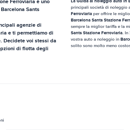
one Ferroviaria
è uno
La Guida al noleggio auto in
principali società di noleggio 
n
Barcelona Sants
Ferroviaria
per offrire le miglio
Barcelona Sants Stazione Ferr
ncipali agenzie di
sempre la miglior tariffa e la m
ria
e ti permettiamo di
Sants Stazione Ferroviaria
. In
Barc
vostra auto a noleggio in
e. Decidete voi stessi da
solito sono molto meno costose
pzioni di flotta degli
oni