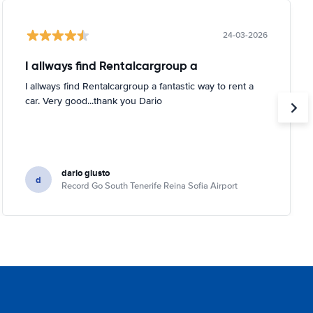
24-03-2026
I allways find Rentalcargroup a
I allways find Rentalcargroup a fantastic way to rent a
car. Very good...thank you Dario
dario giusto
d
Record Go South Tenerife Reina Sofia Airport