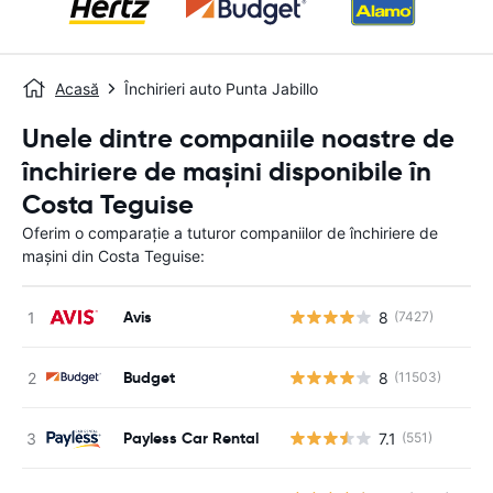
Acasă
Închirieri auto Punta Jabillo
Unele dintre companiile noastre de
închiriere de mașini disponibile în
Costa Teguise
Oferim o comparație a tuturor companiilor de închiriere de
mașini din Costa Teguise:
Avis
8
(7427)
Nu
Budget
8
(11503)
Nu
Payless Car Rental
7.1
(551)
Nu