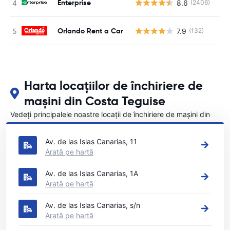
Enterprise
8.6
(2406)
Nu
Orlando Rent a Car
7.9
(132)
Nu
Harta locațiilor de închiriere de
mașini din Costa Teguise
Vedeți principalele noastre locații de închiriere de mașini din
Costa Teguise
Av. de las Islas Canarias, 11
Arată pe hartă
Av. de las Islas Canarias, 1A
Arată pe hartă
Av. de las Islas Canarias, s/n
Arată pe hartă