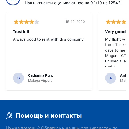
Наши клиенты оценивают нас на 9.1/10 из 12842
15-12-2020
Trustfull
Very good r
Always good to rent with this company
My flight was
the officer w
gave to me v
Megane GT an
unused fuel. 
rental.
Catharina Punt
Antti
C
A
Malaga Airport
Malag
Помощь и контакты
Нужна помощь? Обратись к нашим специалистам по