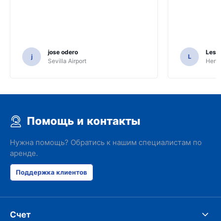
jose odero
Les F
j
L
Sevilla Airport
Hertz
Помощь и контакты
Нужна помощь? Обратись к нашим специалистам по
аренде.
Поддержка клиентов
Счет