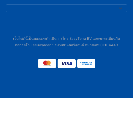
เว็บไซต์นี้เป็นของและดำเนินการโดย EasyTerra BV และจดทะเบียนกับ
หอการค้า Leeuwarden ประเทศเนเธอร์แลนด์ หมายเลข 01104443