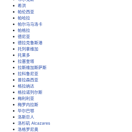
希洪
帕伦西亚
帕哈拉
帕尔马马洛卡
帕格拉
德尼亚
德拉克鲁斯港
托列拿维加
托莱多
拉塞奎塔
拉斯维加斯萨斯
拉科鲁尼亚
普拉森西亚
格拉纳达
格拉诺列尔斯
梅利利亚
梅罗内拉斯
毕尔巴鄂
洛斯巨人
洛杉矶 Alcazares
洛格罗尼奥