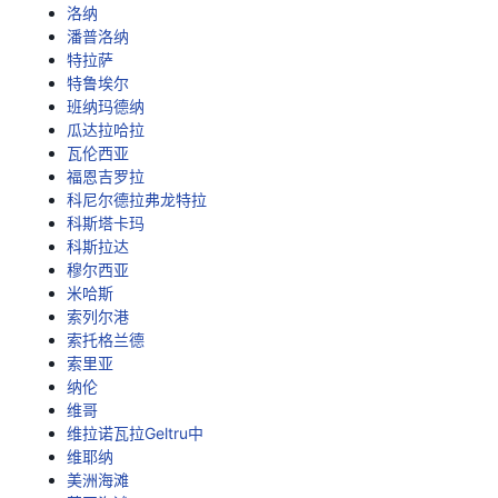
洛纳
潘普洛纳
特拉萨
特鲁埃尔
班纳玛德纳
瓜达拉哈拉
瓦伦西亚
福恩吉罗拉
科尼尔德拉弗龙特拉
科斯塔卡玛
科斯拉达
穆尔西亚
米哈斯
索列尔港
索托格兰德
索里亚
纳伦
维哥
维拉诺瓦拉Geltru中
维耶纳
美洲海滩