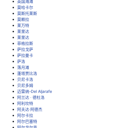
英国海滩
莫哈卡尔
莫斯托莱斯
莫赖拉
莱万特
莱里达
莱里达
菲格拉斯
萨拉戈萨
萨拉曼卡
萨洛
落月滩
蓬塔贾比洛
贝尼卡洛
贝尼多姆
迈雷纳-Del Aljarafe
阿兰达 · 德杜洛
阿利坎特
阿夫达·阿德杰
阿尔卡拉
阿尔巴塞特
阿尔戈尔贡