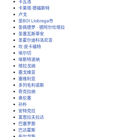
卡瓦洛
卡莱塔·德福斯特
卢戈
圣BOI Llobrega市
圣佩德罗 · 德阿尔坎塔拉
圣塞瓦斯蒂安
圣霍尔迪科洛尼亚
坎·皮卡福特
埃尔切
埃斯特波纳
塔拉戈纳
塞戈维亚
塞维利亚
多列毛利诺斯
奇克拉纳
奥伦塞
孙朴
安特克拉
富恩拉夫拉达
巴塞罗那
巴达霍斯
布尔戈斯