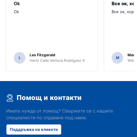
Ok
Все ок, хо
Ok
Все ок, хоро
Les Fitzgerald
Mark
L
M
Hertz Calle Ventura Rodriguez 4
Wiber
Помощ и контакти
Имате нужда от помощ? Свържете се с нашите
специалисти по отдаване под наем.
Поддръжка на клиенти