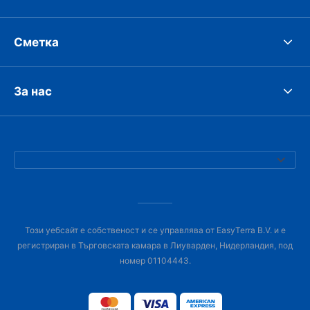
Сметка
За нас
Този уебсайт е собственост и се управлява от EasyTerra B.V. и е
регистриран в Търговската камара в Лиуварден, Нидерландия, под
номер 01104443.