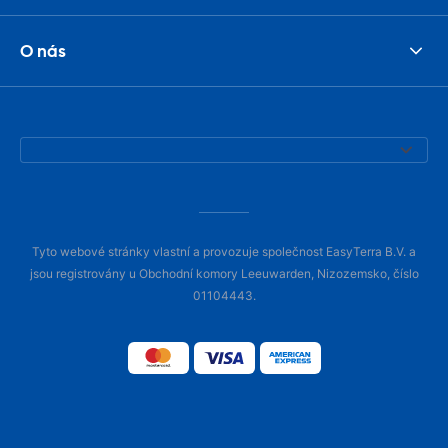
O nás
Tyto webové stránky vlastní a provozuje společnost EasyTerra B.V. a
jsou registrovány u Obchodní komory Leeuwarden, Nizozemsko, číslo
01104443.