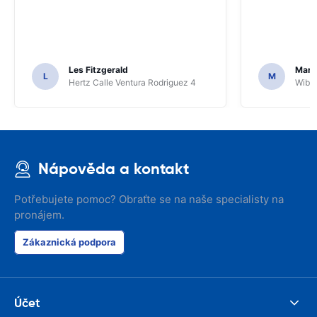
Les Fitzgerald
Mark
L
M
Hertz Calle Ventura Rodriguez 4
Wiber
Nápověda a kontakt
Potřebujete pomoc? Obraťte se na naše specialisty na
pronájem.
Zákaznická podpora
Účet