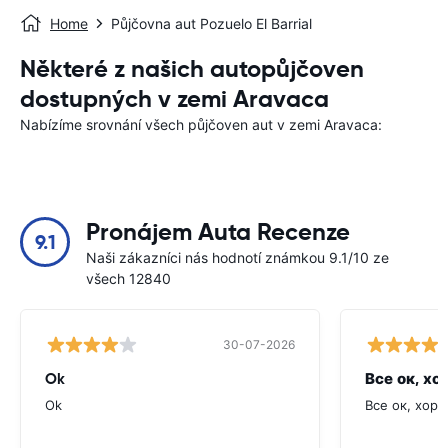
Home
Půjčovna aut Pozuelo El Barrial
Některé z našich autopůjčoven
dostupných v zemi Aravaca
Nabízíme srovnání všech půjčoven aut v zemi Aravaca:
Pronájem Auta Recenze
9.1
Naši zákazníci nás hodnotí známkou 9.1/10 ze
všech 12840
30-07-2026
Ok
Все ок, хо
Ok
Все ок, хоро