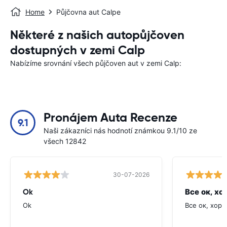
Home
Půjčovna aut Calpe
Některé z našich autopůjčoven
dostupných v zemi Calp
Nabízíme srovnání všech půjčoven aut v zemi Calp:
Pronájem Auta Recenze
9.1
Naši zákazníci nás hodnotí známkou 9.1/10 ze
všech 12842
30-07-2026
Ok
Все ок, хо
Ok
Все ок, хоро