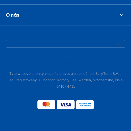
O nás
Tyto webové stránky vlastní a provozuje společnost EasyTerra B.V. a
jsou registrovány u Obchodní komory Leeuwarden, Nizozemsko, číslo
01104443.