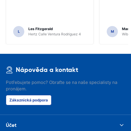
Les Fitzgerald
Mark
L
M
Hertz Calle Ventura Rodriguez 4
Wiber
Nápověda a kontakt
Potřebujete pomoc? Obraťte se na naše specialisty na
pronájem.
Zákaznická podpora
Účet