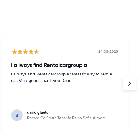
24-03-2026
I allways find Rentalcargroup a
I allways find Rentalcargroup a fantastic way to rent a
car. Very good...thank you Dario
dario giusto
d
Record Go South Tenerife Reina Sofia Airport