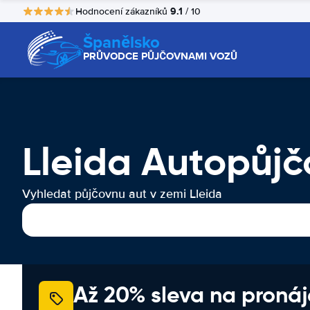
9.1
Hodnocení zákazníků
/ 10
Španělsko
PRŮVODCE PŮJČOVNAMI VOZŮ
Lleida Autopůj
Vyhledat půjčovnu aut v zemi Lleida
Až 20% sleva na proná