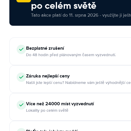
po celém světě
Tato akce platí do 11. srpna 2026 - využijte ji ješ
Bezplatné zrušení
Do 48 hodin před plánovaným časem vyzvednutí.
Záruka nejlepší ceny
Našli jste lepší cenu? Nabídneme vám ještě výhodnější ce
Více než 24000 míst vyzvednutí
Lokality po celém světě