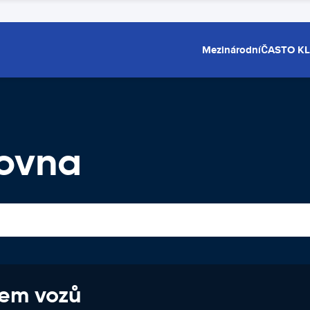
Mezinárodní
ČASTO K
čovna
jem vozů