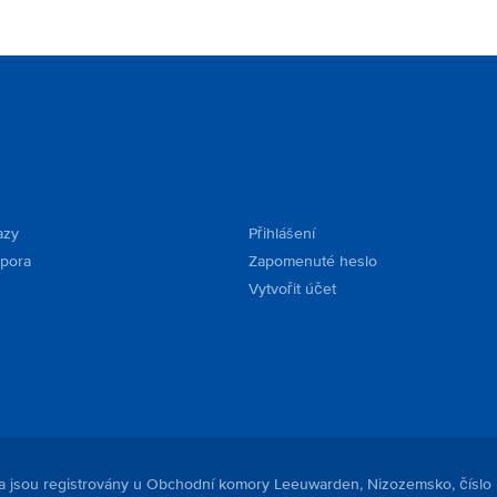
azy
Přihlášení
dpora
Zapomenuté heslo
Vytvořit účet
. a jsou registrovány u Obchodní komory Leeuwarden, Nizozemsko, číslo