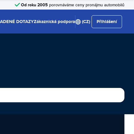
Od roku 2005
porovnáváme ceny pronájmu automobilů
LADENÉ DOTAZY
Zákaznická podpora
(CZ)
Přihlášení