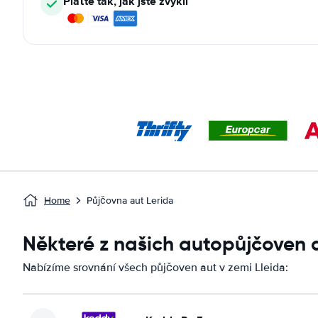
Plaťte tak, jak jste zvyklí
Home
Půjčovna aut Lerida
Některé z našich autopůjčoven 
Nabízíme srovnání všech půjčoven aut v zemi Lleida: