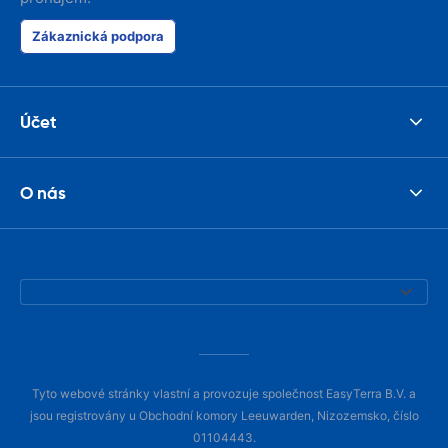
Zákaznická podpora
Účet
O nás
Tyto webové stránky vlastní a provozuje společnost EasyTerra B.V. a
jsou registrovány u Obchodní komory Leeuwarden, Nizozemsko, číslo
01104443.