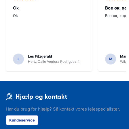
Ok
Все ок, хо
Ok
Все ок, хоро
Les Fitzgerald
Mark
L
M
Hertz Calle Ventura Rodriguez 4
Wiber
Hjælp og kontakt
Har du brug for hjælp? Så kontakt vores lejespecialister.
Kundeservice