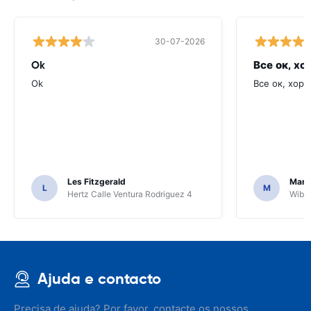
30-07-2026
Ok
Все ок, хо
Ok
Все ок, хоро
Les Fitzgerald
Mark
L
M
Hertz Calle Ventura Rodriguez 4
Wiber
Ajuda e contacto
Precisa de ajuda? Por favor, contacte os nossos