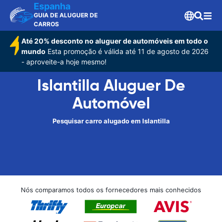
Espanha
GUIA DE ALUGUER DE
CARROS
Até 20% desconto no aluguer de automóveis em todo o
mundo
Esta promoção é válida até 11 de agosto de 2026
- aproveite-a hoje mesmo!
Islantilla Aluguer De
Automóvel
Pesquisar carro alugado em Islantilla
Nós comparamos todos os fornecedores mais conhecidos