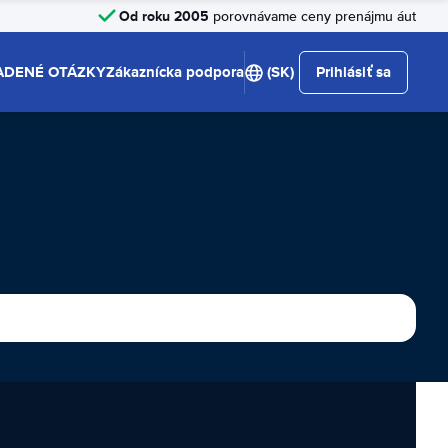
Od roku 2005
porovnávame ceny prenájmu áut
ADENÉ OTÁZKY
Zákaznícka podpora
(SK)
Prihlásiť sa