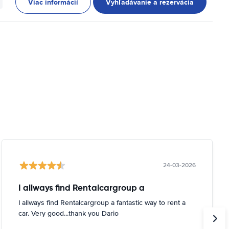
Viac informácií
Vyhľadávanie a rezervácia
24-03-2026
I allways find Rentalcargroup a
I allways find Rentalcargroup a fantastic way to rent a
car. Very good...thank you Dario