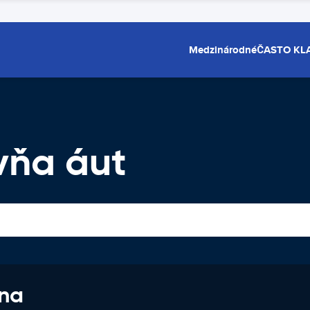
Medzinárodné
ČASTO KL
ovňa áut
 na