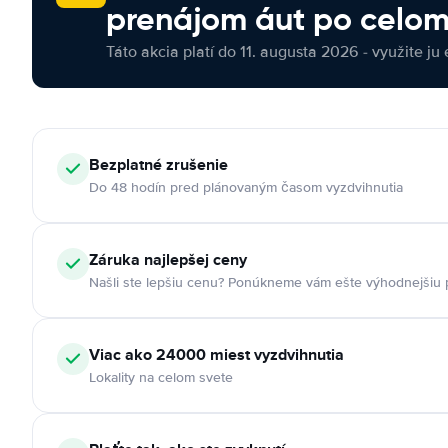
prenájom áut po celom
Táto akcia platí do 11. augusta 2026 - využite ju 
Bezplatné zrušenie
Do 48 hodín pred plánovaným časom vyzdvihnutia
Záruka najlepšej ceny
Našli ste lepšiu cenu? Ponúkneme vám ešte výhodnejšiu
Viac ako 24000 miest vyzdvihnutia
Lokality na celom svete