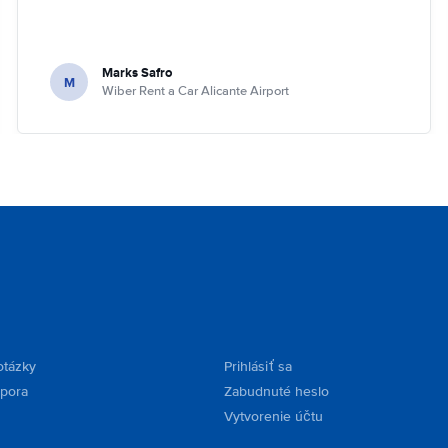
Marks Safro
M
Wiber Rent a Car Alicante Airport
otázky
Prihlásiť sa
dpora
Zabudnuté heslo
Vytvorenie účtu