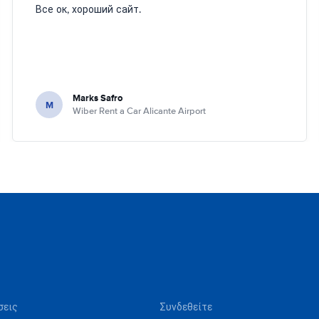
Все ок, хороший сайт.
Marks Safro
M
Wiber Rent a Car Alicante Airport
σεις
Συνδεθείτε