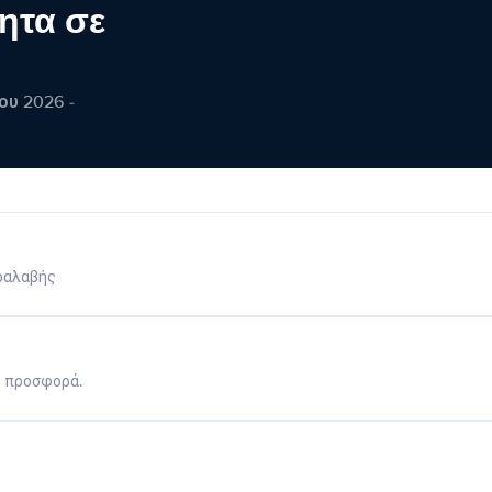
ητα σε
ου 2026 -
ραλαβής
η προσφορά.